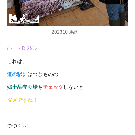
202310 馬肉！
(・_・D ﾌﾑﾌﾑ
これは、
道の駅
にはつきものの
郷土品売り場
も
チェック
しないと
ダメですね！
つづく～