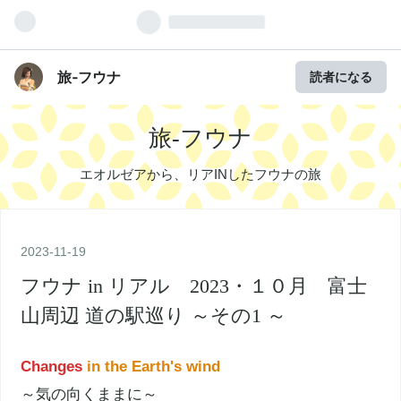
旅‐フウナ
読者になる
旅‐フウナ
エオルゼアから、リアINしたフウナの旅
2023
-
11
-
19
フウナ in リアル 2023・１０月 富士
山周辺 道の駅巡り ～その1 ～
Changes
in the Earth's wind
～気の向くままに～