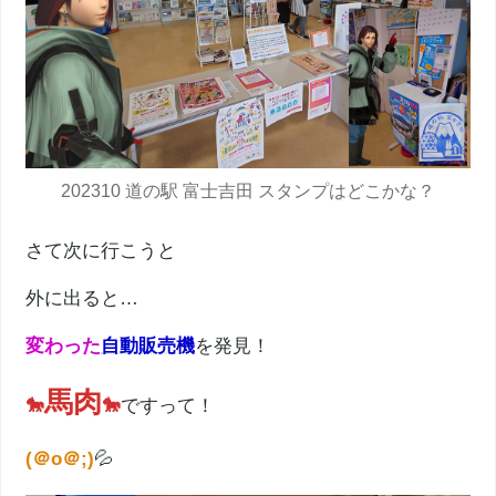
202310 道の駅 富士吉田 スタンプはどこかな？
さて次に行こうと
外に出ると…
変わった
自動販売
機
を発見！
馬肉
🐎
🐎
ですって！
(＠o＠;)
💦