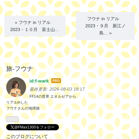
フウナ in リアル
«
フウナ in リアル
2023・９月 新江ノ
2023・１０月 富士山…
島…
»
旅‐フウナ
id:f-wark
はて
なブ
最終更新:
2026-08-03 18:17
ログ
FF14の世界 エオルゼアから
リアルinした
Pro
フウナさんの地球旅
@FMax1300をフォロー
このブログについて